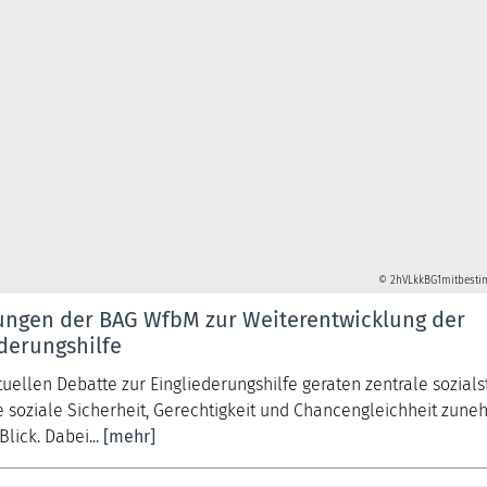
© 2hVLkkBG1mitbesti
ungen der BAG WfbM zur Weiterentwicklung der
derungshilfe
tuellen Debatte zur Eingliederungshilfe geraten zentrale sozials
e soziale Sicherheit, Gerechtigkeit und Chancengleichheit zun
lick. Dabei...
[mehr]