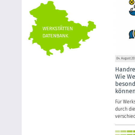
04. August 20
Handre
Wie We
besond
könne
Für Werk
durch di
verschied