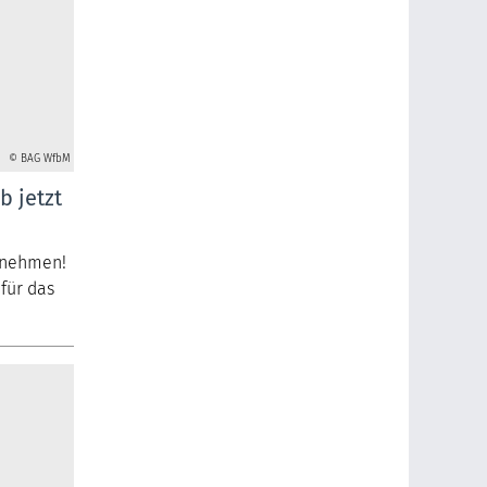
© BAG WfbM
b jetzt
hrnehmen!
 für das