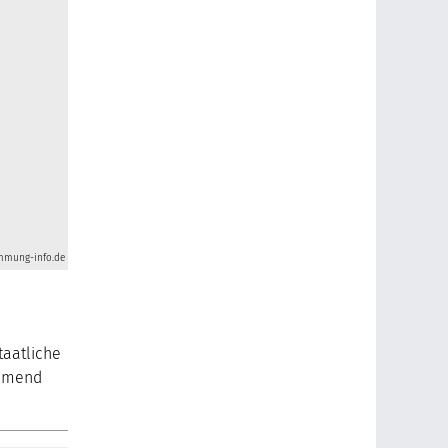
mmung-info.de
taatliche
ehmend