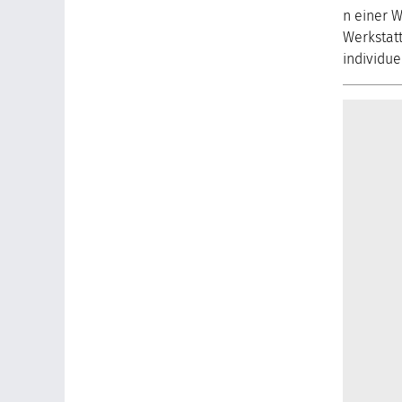
n einer 
Werkstatt
individue