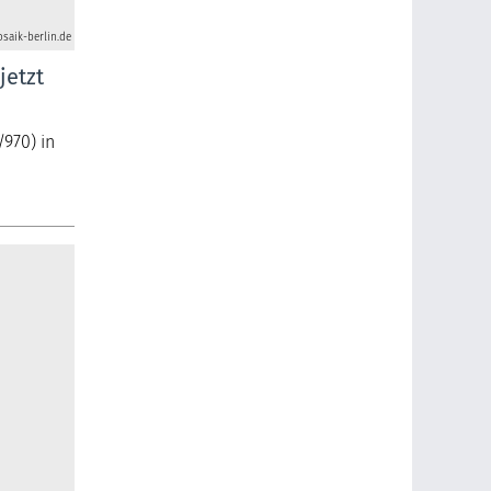
saik-berlin.de
jetzt
/970) in