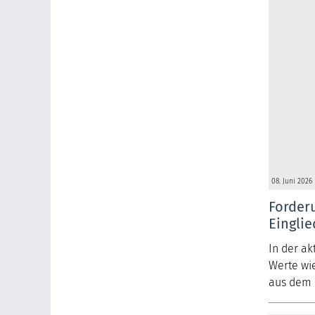
08. Juni 2026
Forder
Einglie
In der ak
Werte wi
aus dem B