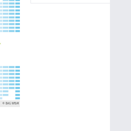
© BAG WfbM