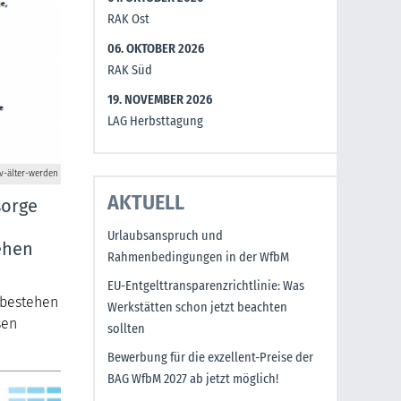
RAK Ost
06. OKTOBER 2026
RAK Süd
19. NOVEMBER 2026
LAG Herbsttagung
v-älter-werden
AKTUELL
sorge
Urlaubsanspruch und
ehen
Rahmenbedingungen in der WfbM
EU-Entgelttransparenzrichtlinie: Was
 bestehen
Werkstätten schon jetzt beachten
sen
sollten
Bewerbung für die exzellent-Preise der
BAG WfbM 2027 ab jetzt möglich!