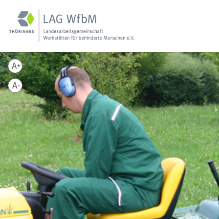
A+
A-